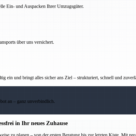
nelle Ein- und Auspacken Ihrer Umzugsgüter.
nsports über uns versichert.
g ein und bringt alles sicher ans Ziel – strukturiert, schnell und zuverl
ebot an – ganz unverbindlich.
frei in Ihr neues Zuhause
se zu planen – von der ersten Beratung bis zur letzten Kiste. Mit pr