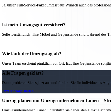
Ja, unser Full-Service-Paket umfasst auf Wunsch auch das professio
Ist mein Umzugsgut versichert?
Selbstverständlich! Ihre Möbel und Gegenstände sind während des Tra
Wie läuft der Umzugstag ab?
Unser Team erscheint pünktlich vor Ort, lädt Ihre Gegenstände sorgfälti
Alle Fragen geklärt?
Dann probieren Sie es jetzt aus und fordern Sie Ihr individuelles Ang
Jetzt Anfrage starten
Umzug planen mit Umzugsunternehmen Lünen – Stress
Umzugsunternehmen Lünen unterstützt Sie dabei, den Umzug schrittwei