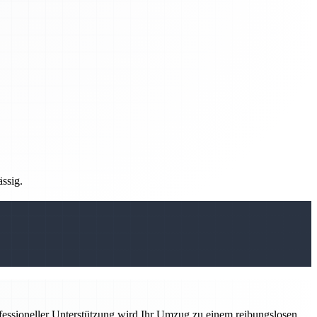
ässig.
ofessioneller Unterstützung wird Ihr Umzug zu einem reibungslosen