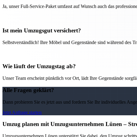
Ja, unser Full-Service-Paket umfasst auf Wunsch auch das professio
Ist mein Umzugsgut versichert?
Selbstverständlich! Ihre Möbel und Gegenstände sind während des Tra
Wie läuft der Umzugstag ab?
Unser Team erscheint pünktlich vor Ort, lädt Ihre Gegenstände sorgfälti
Alle Fragen geklärt?
Dann probieren Sie es jetzt aus und fordern Sie Ihr individuelles Ang
Jetzt Anfrage starten
Umzug planen mit Umzugsunternehmen Lünen – Stress
Umzugsunternehmen Lünen unterstützt Sie dabei, den Umzug schrittwei