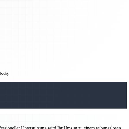
ässig.
ofessioneller Unterstützung wird Ihr Umzug zu einem reibungslosen