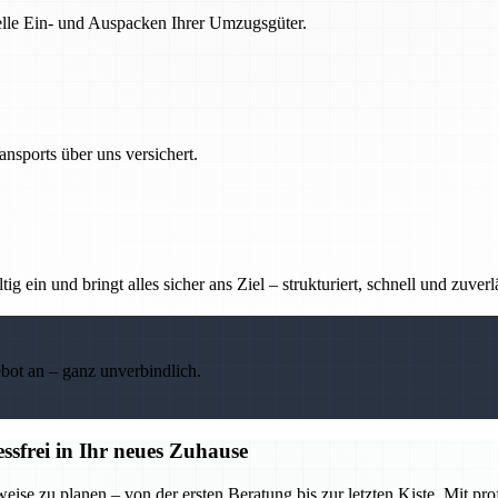
nelle Ein- und Auspacken Ihrer Umzugsgüter.
nsports über uns versichert.
g ein und bringt alles sicher ans Ziel – strukturiert, schnell und zuverl
ebot an – ganz unverbindlich.
frei in Ihr neues Zuhause
se zu planen – von der ersten Beratung bis zur letzten Kiste. Mit pr