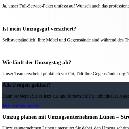
Ja, unser Full-Service-Paket umfasst auf Wunsch auch das professio
Ist mein Umzugsgut versichert?
Selbstverständlich! Ihre Möbel und Gegenstände sind während des Tra
Wie läuft der Umzugstag ab?
Unser Team erscheint pünktlich vor Ort, lädt Ihre Gegenstände sorgfälti
Alle Fragen geklärt?
Dann probieren Sie es jetzt aus und fordern Sie Ihr individuelles Ang
Jetzt Anfrage starten
Umzug planen mit Umzugsunternehmen Lünen – Stress
Umzugsunternehmen Lünen unterstützt Sie dabei, den Umzug schrittwei