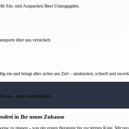
nelle Ein- und Auspacken Ihrer Umzugsgüter.
nsports über uns versichert.
g ein und bringt alles sicher ans Ziel – strukturiert, schnell und zuverl
ebot an – ganz unverbindlich.
frei in Ihr neues Zuhause
se zu planen – von der ersten Beratung bis zur letzten Kiste. Mit pr