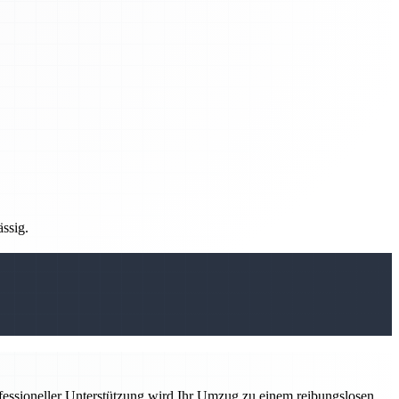
ässig.
ofessioneller Unterstützung wird Ihr Umzug zu einem reibungslosen