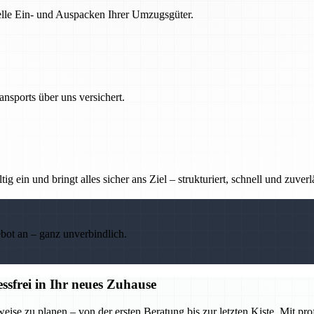
nelle Ein- und Auspacken Ihrer Umzugsgüter.
nsports über uns versichert.
g ein und bringt alles sicher ans Ziel – strukturiert, schnell und zuverl
ebot an – ganz unverbindlich.
frei in Ihr neues Zuhause
se zu planen – von der ersten Beratung bis zur letzten Kiste. Mit pr