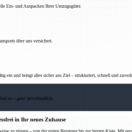
nelle Ein- und Auspacken Ihrer Umzugsgüter.
nsports über uns versichert.
g ein und bringt alles sicher ans Ziel – strukturiert, schnell und zuverl
ebot an – ganz unverbindlich.
frei in Ihr neues Zuhause
se zu planen – von der ersten Beratung bis zur letzten Kiste. Mit pr