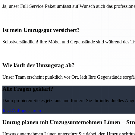
Ja, unser Full-Service-Paket umfasst auf Wunsch auch das professio
Ist mein Umzugsgut versichert?
Selbstverständlich! Ihre Möbel und Gegenstände sind während des Tra
Wie läuft der Umzugstag ab?
Unser Team erscheint pünktlich vor Ort, lädt Ihre Gegenstände sorgfälti
Alle Fragen geklärt?
Dann probieren Sie es jetzt aus und fordern Sie Ihr individuelles Ang
Jetzt Anfrage starten
Umzug planen mit Umzugsunternehmen Lünen – Stress
Umzugsunternehmen Lünen unterstützt Sie dabei, den Umzug schrittwei