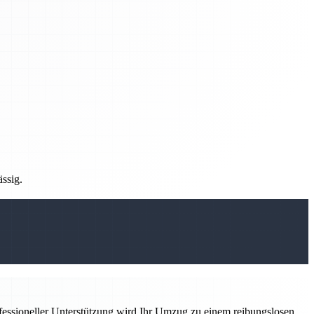
ässig.
ofessioneller Unterstützung wird Ihr Umzug zu einem reibungslosen