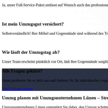
Ja, unser Full-Service-Paket umfasst auf Wunsch auch das professio
Ist mein Umzugsgut versichert?
Selbstverständlich! Ihre Möbel und Gegenstände sind während des Tra
Wie läuft der Umzugstag ab?
Unser Team erscheint pünktlich vor Ort, lädt Ihre Gegenstände sorgfälti
Alle Fragen geklärt?
Dann probieren Sie es jetzt aus und fordern Sie Ihr individuelles Ang
Jetzt Anfrage starten
Umzug planen mit Umzugsunternehmen Lünen – Stress
Umzugsunternehmen Lünen unterstützt Sie dabei, den Umzug schrittwei