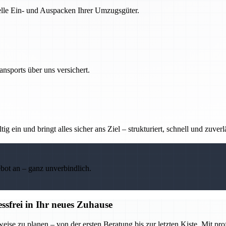
nelle Ein- und Auspacken Ihrer Umzugsgüter.
nsports über uns versichert.
g ein und bringt alles sicher ans Ziel – strukturiert, schnell und zuverl
ebot an – ganz unverbindlich.
frei in Ihr neues Zuhause
se zu planen – von der ersten Beratung bis zur letzten Kiste. Mit pr