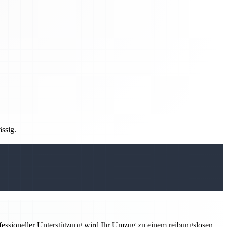
ässig.
ofessioneller Unterstützung wird Ihr Umzug zu einem reibungslosen