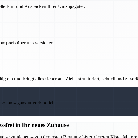
nelle Ein- und Auspacken Ihrer Umzugsgüter.
nsports über uns versichert.
g ein und bringt alles sicher ans Ziel – strukturiert, schnell und zuverl
ebot an – ganz unverbindlich.
frei in Ihr neues Zuhause
se zu planen – von der ersten Beratung bis zur letzten Kiste. Mit pr