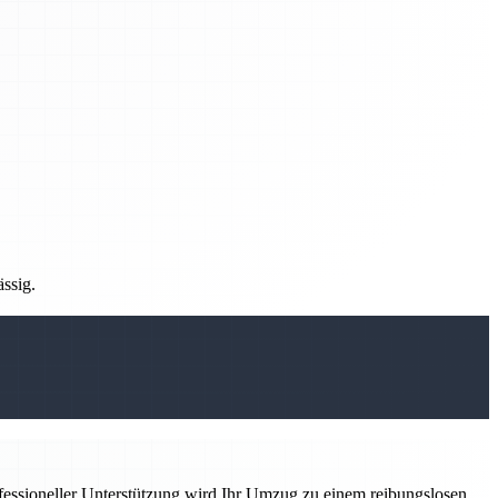
ässig.
ofessioneller Unterstützung wird Ihr Umzug zu einem reibungslosen