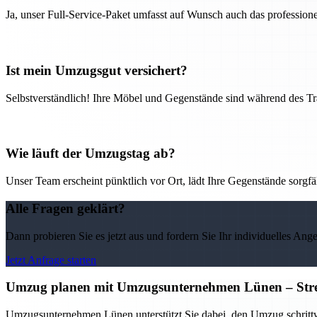
Ja, unser Full-Service-Paket umfasst auf Wunsch auch das professio
Ist mein Umzugsgut versichert?
Selbstverständlich! Ihre Möbel und Gegenstände sind während des Tra
Wie läuft der Umzugstag ab?
Unser Team erscheint pünktlich vor Ort, lädt Ihre Gegenstände sorgfälti
Alle Fragen geklärt?
Dann probieren Sie es jetzt aus und fordern Sie Ihr individuelles Ang
Jetzt Anfrage starten
Umzug planen mit Umzugsunternehmen Lünen – Stress
Umzugsunternehmen Lünen unterstützt Sie dabei, den Umzug schrittwei