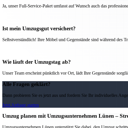
Ja, unser Full-Service-Paket umfasst auf Wunsch auch das professio
Ist mein Umzugsgut versichert?
Selbstverständlich! Ihre Möbel und Gegenstände sind während des Tra
Wie läuft der Umzugstag ab?
Unser Team erscheint pünktlich vor Ort, lädt Ihre Gegenstände sorgfälti
Alle Fragen geklärt?
Dann probieren Sie es jetzt aus und fordern Sie Ihr individuelles Ang
Jetzt Anfrage starten
Umzug planen mit Umzugsunternehmen Lünen – Stress
Umzugsunternehmen Lünen unterstützt Sie dabei, den Umzug schrittwei