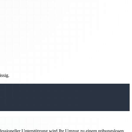
ässig.
ofessioneller Unterstützung wird Ihr Umzug zu einem reibungslosen