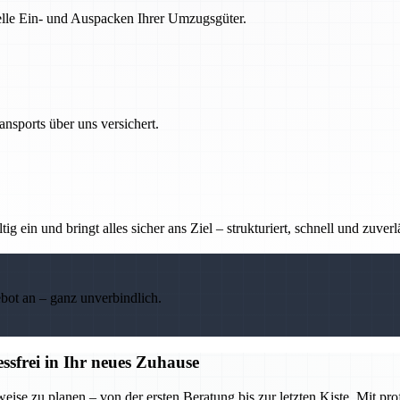
nelle Ein- und Auspacken Ihrer Umzugsgüter.
nsports über uns versichert.
g ein und bringt alles sicher ans Ziel – strukturiert, schnell und zuverl
ebot an – ganz unverbindlich.
frei in Ihr neues Zuhause
se zu planen – von der ersten Beratung bis zur letzten Kiste. Mit pr