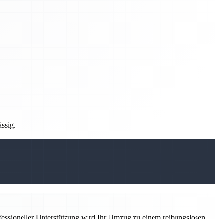
ässig.
ofessioneller Unterstützung wird Ihr Umzug zu einem reibungslosen