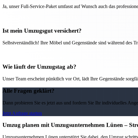
Ja, unser Full-Service-Paket umfasst auf Wunsch auch das professio
Ist mein Umzugsgut versichert?
Selbstverständlich! Ihre Möbel und Gegenstände sind während des Tra
Wie läuft der Umzugstag ab?
Unser Team erscheint pünktlich vor Ort, lädt Ihre Gegenstände sorgfälti
Alle Fragen geklärt?
Dann probieren Sie es jetzt aus und fordern Sie Ihr individuelles Ang
Jetzt Anfrage starten
Umzug planen mit Umzugsunternehmen Lünen – Stress
Umzugsunternehmen Lünen unterstützt Sie dabei, den Umzug schrittwei