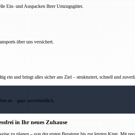
nelle Ein- und Auspacken Ihrer Umzugsgüter.
nsports über uns versichert.
g ein und bringt alles sicher ans Ziel – strukturiert, schnell und zuverl
ebot an – ganz unverbindlich.
frei in Ihr neues Zuhause
se zu planen – von der ersten Beratung bis zur letzten Kiste. Mit pr