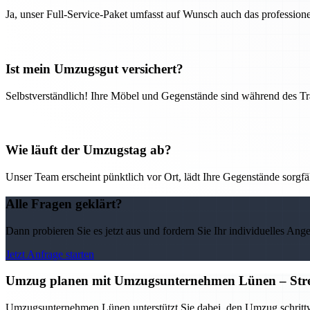
Ja, unser Full-Service-Paket umfasst auf Wunsch auch das professio
Ist mein Umzugsgut versichert?
Selbstverständlich! Ihre Möbel und Gegenstände sind während des Tra
Wie läuft der Umzugstag ab?
Unser Team erscheint pünktlich vor Ort, lädt Ihre Gegenstände sorgfälti
Alle Fragen geklärt?
Dann probieren Sie es jetzt aus und fordern Sie Ihr individuelles Ang
Jetzt Anfrage starten
Umzug planen mit Umzugsunternehmen Lünen – Stress
Umzugsunternehmen Lünen unterstützt Sie dabei, den Umzug schrittwei