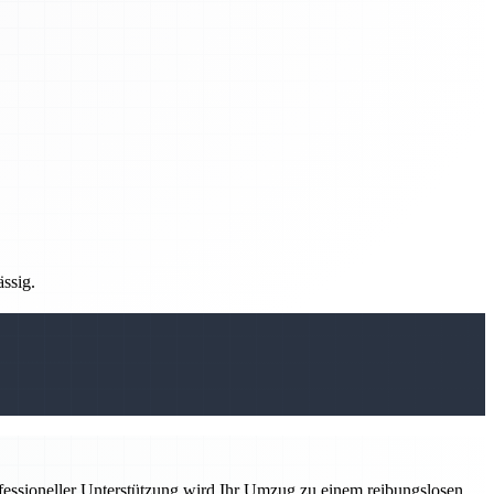
ässig.
ofessioneller Unterstützung wird Ihr Umzug zu einem reibungslosen