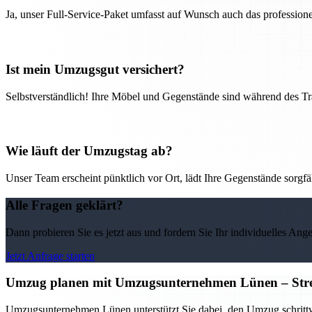
Ja, unser Full-Service-Paket umfasst auf Wunsch auch das professio
Ist mein Umzugsgut versichert?
Selbstverständlich! Ihre Möbel und Gegenstände sind während des Tra
Wie läuft der Umzugstag ab?
Unser Team erscheint pünktlich vor Ort, lädt Ihre Gegenstände sorgfälti
Alle Fragen geklärt?
Dann probieren Sie es jetzt aus und fordern Sie Ihr individuelles Ang
Jetzt Anfrage starten
Umzug planen mit Umzugsunternehmen Lünen – Stress
Umzugsunternehmen Lünen unterstützt Sie dabei, den Umzug schrittwei