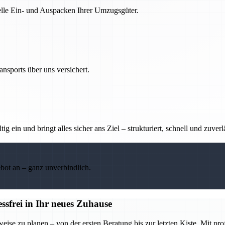
nelle Ein- und Auspacken Ihrer Umzugsgüter.
nsports über uns versichert.
g ein und bringt alles sicher ans Ziel – strukturiert, schnell und zuverl
ebot an – ganz unverbindlich.
frei in Ihr neues Zuhause
se zu planen – von der ersten Beratung bis zur letzten Kiste. Mit pr