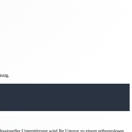
ässig.
ofessioneller Unterstützung wird Ihr Umzug zu einem reibungslosen