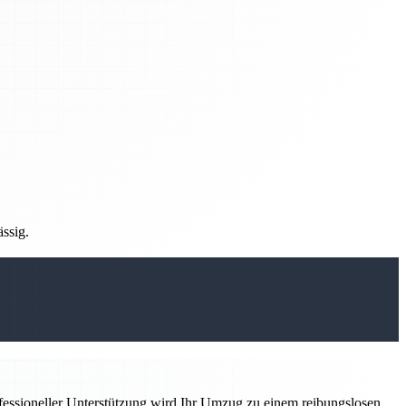
ässig.
ofessioneller Unterstützung wird Ihr Umzug zu einem reibungslosen