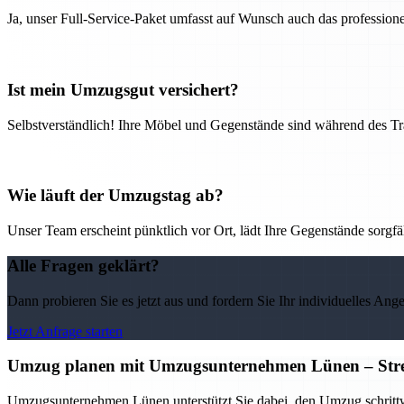
Ja, unser Full-Service-Paket umfasst auf Wunsch auch das professio
Ist mein Umzugsgut versichert?
Selbstverständlich! Ihre Möbel und Gegenstände sind während des Tra
Wie läuft der Umzugstag ab?
Unser Team erscheint pünktlich vor Ort, lädt Ihre Gegenstände sorgfälti
Alle Fragen geklärt?
Dann probieren Sie es jetzt aus und fordern Sie Ihr individuelles Ang
Jetzt Anfrage starten
Umzug planen mit Umzugsunternehmen Lünen – Stress
Umzugsunternehmen Lünen unterstützt Sie dabei, den Umzug schrittwei