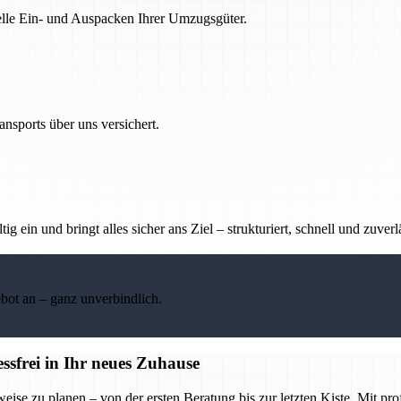
nelle Ein- und Auspacken Ihrer Umzugsgüter.
nsports über uns versichert.
g ein und bringt alles sicher ans Ziel – strukturiert, schnell und zuverl
ebot an – ganz unverbindlich.
frei in Ihr neues Zuhause
se zu planen – von der ersten Beratung bis zur letzten Kiste. Mit pr